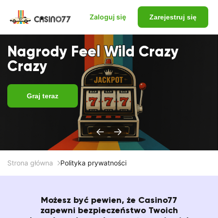
Zaloguj się
Zarejestruj się
Nagrody Feel Wild Crazy
Crazy
Graj teraz
Strona główna
Polityka prywatności
Możesz być pewien, że Casino77
zapewni bezpieczeństwo Twoich