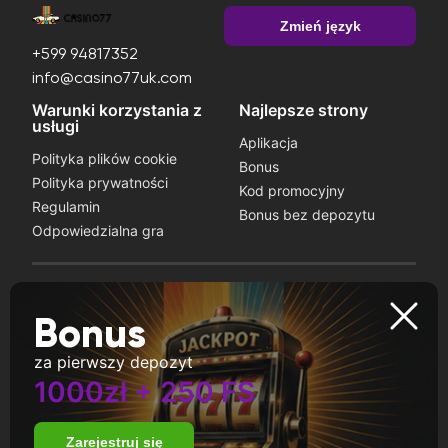
Zmień język
+599 94817352
info@casino77uk.com
Warunki korzystania z
Najlepsze strony
usługi
Aplikacja
Polityka plików cookie
Bonus
Polityka prywatności
Kod promocyjny
Regulamin
Bonus bez depozytu
Odpowiedzialna gra
Graj bezpiecznie
Bonus
Jeśli zauważysz objawy uzależnienia od hazardu, zwróć
się o pomoc do specjalisty. Niniejsza strona internetowa
za pierwszy depozyt
jest przeznaczona dla użytkowników w wieku 18 lat i
starszych.
1000zł + 250 FS
Zarejestruj się