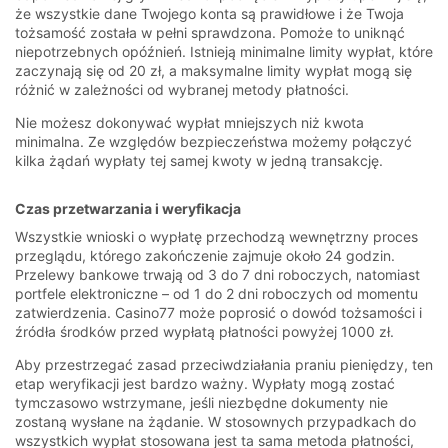
że wszystkie dane Twojego konta są prawidłowe i że Twoja
tożsamość została w pełni sprawdzona. Pomoże to uniknąć
niepotrzebnych opóźnień. Istnieją minimalne limity wypłat, które
zaczynają się od 20 zł, a maksymalne limity wypłat mogą się
różnić w zależności od wybranej metody płatności.
Nie możesz dokonywać wypłat mniejszych niż kwota
minimalna. Ze względów bezpieczeństwa możemy połączyć
kilka żądań wypłaty tej samej kwoty w jedną transakcję.
Czas przetwarzania i weryfikacja
Wszystkie wnioski o wypłatę przechodzą wewnętrzny proces
przeglądu, którego zakończenie zajmuje około 24 godzin.
Przelewy bankowe trwają od 3 do 7 dni roboczych, natomiast
portfele elektroniczne – od 1 do 2 dni roboczych od momentu
zatwierdzenia. Casino77 może poprosić o dowód tożsamości i
źródła środków przed wypłatą płatności powyżej 1000 zł.
Aby przestrzegać zasad przeciwdziałania praniu pieniędzy, ten
etap weryfikacji jest bardzo ważny. Wypłaty mogą zostać
tymczasowo wstrzymane, jeśli niezbędne dokumenty nie
zostaną wysłane na żądanie. W stosownych przypadkach do
wszystkich wypłat stosowana jest ta sama metoda płatności,