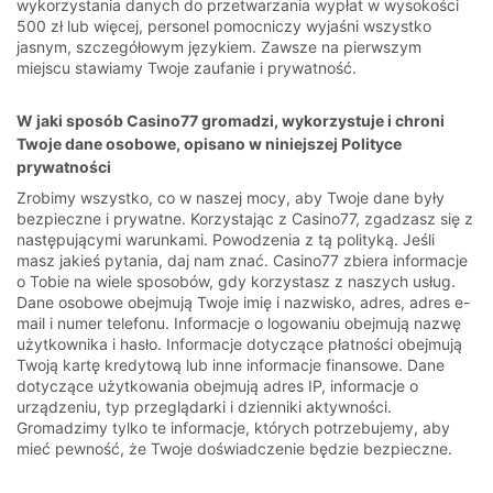
wykorzystania danych do przetwarzania wypłat w wysokości
500 zł lub więcej, personel pomocniczy wyjaśni wszystko
jasnym, szczegółowym językiem. Zawsze na pierwszym
miejscu stawiamy Twoje zaufanie i prywatność.
W jaki sposób Casino77 gromadzi, wykorzystuje i chroni
Twoje dane osobowe, opisano w niniejszej Polityce
prywatności
Zrobimy wszystko, co w naszej mocy, aby Twoje dane były
bezpieczne i prywatne. Korzystając z Casino77, zgadzasz się z
następującymi warunkami. Powodzenia z tą polityką. Jeśli
masz jakieś pytania, daj nam znać. Casino77 zbiera informacje
o Tobie na wiele sposobów, gdy korzystasz z naszych usług.
Dane osobowe obejmują Twoje imię i nazwisko, adres, adres e-
mail i numer telefonu. Informacje o logowaniu obejmują nazwę
użytkownika i hasło. Informacje dotyczące płatności obejmują
Twoją kartę kredytową lub inne informacje finansowe. Dane
dotyczące użytkowania obejmują adres IP, informacje o
urządzeniu, typ przeglądarki i dzienniki aktywności.
Gromadzimy tylko te informacje, których potrzebujemy, aby
mieć pewność, że Twoje doświadczenie będzie bezpieczne.