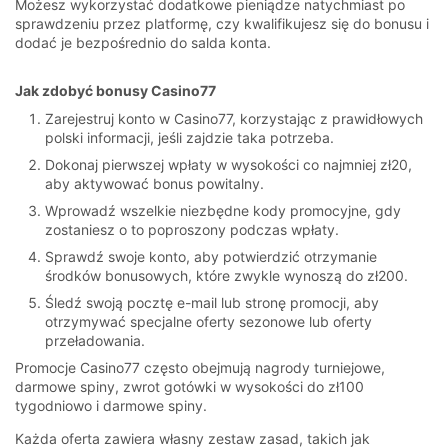
Możesz wykorzystać dodatkowe pieniądze natychmiast po
sprawdzeniu przez platformę, czy kwalifikujesz się do bonusu i
dodać je bezpośrednio do salda konta.
Jak zdobyć bonusy Casino77
Zarejestruj konto w Casino77, korzystając z prawidłowych
polski informacji, jeśli zajdzie taka potrzeba.
Dokonaj pierwszej wpłaty w wysokości co najmniej zł20,
aby aktywować bonus powitalny.
Wprowadź wszelkie niezbędne kody promocyjne, gdy
zostaniesz o to poproszony podczas wpłaty.
Sprawdź swoje konto, aby potwierdzić otrzymanie
środków bonusowych, które zwykle wynoszą do zł200.
Śledź swoją pocztę e-mail lub stronę promocji, aby
otrzymywać specjalne oferty sezonowe lub oferty
przeładowania.
Promocje Casino77 często obejmują nagrody turniejowe,
darmowe spiny, zwrot gotówki w wysokości do zł100
tygodniowo i darmowe spiny.
Każda oferta zawiera własny zestaw zasad, takich jak