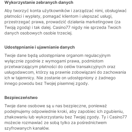
Wykorzystanie zebranych danych
Aby tworzyć konta użytkowników i zarządzać nimi, obsługiwać
płatności i wypłaty, pomagać klientom i ulepszać usługi,
przestrzegać prawa, prowadzić działania marketingowe (za
Twoją zgodą) i tak dalej. Casino77 nigdy nie sprzeda Twoich
danych osobowych osobie trzeciej.
Udostępnianie i ujawnianie danych
Twoje dane będą udostępniane organom regulacyjnym
wyłącznie zgodnie z wymogami prawa, podmiotom
przetwarzającym płatności do celów transakcyjnych oraz
usługodawcom, którzy są prawnie zobowiązani do zachowania
ich w tajemnicy. Nie zostanie on udostępniony z żadnego
innego powodu bez Twojej pisemnej zgody.
Bezpieczeństwo
Twoje dane osobowe są u nas bezpieczne, ponieważ
podejmujemy odpowiednie kroki, aby zapobiec ich zgubieniu,
zhakowaniu lub wykorzystaniu bez Twojej zgody. Ty i Casino77
możecie rozmawiać ze sobą tylko za pośrednictwem
szyfrowanych kanałów.