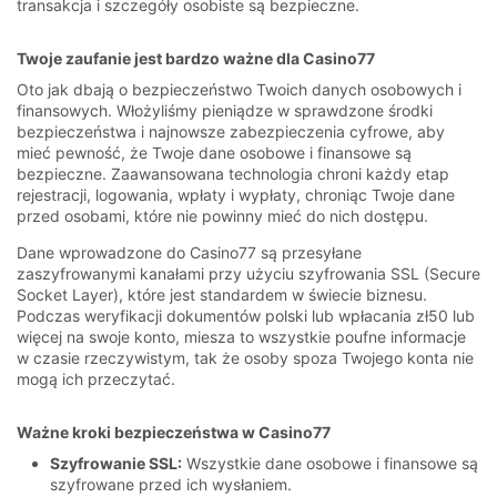
transakcja i szczegóły osobiste są bezpieczne.
Twoje zaufanie jest bardzo ważne dla Casino77
Oto jak dbają o bezpieczeństwo Twoich danych osobowych i
finansowych. Włożyliśmy pieniądze w sprawdzone środki
bezpieczeństwa i najnowsze zabezpieczenia cyfrowe, aby
mieć pewność, że Twoje dane osobowe i finansowe są
bezpieczne. Zaawansowana technologia chroni każdy etap
rejestracji, logowania, wpłaty i wypłaty, chroniąc Twoje dane
przed osobami, które nie powinny mieć do nich dostępu.
Dane wprowadzone do Casino77 są przesyłane
zaszyfrowanymi kanałami przy użyciu szyfrowania SSL (Secure
Socket Layer), które jest standardem w świecie biznesu.
Podczas weryfikacji dokumentów polski lub wpłacania zł50 lub
więcej na swoje konto, miesza to wszystkie poufne informacje
w czasie rzeczywistym, tak że osoby spoza Twojego konta nie
mogą ich przeczytać.
Ważne kroki bezpieczeństwa w Casino77
Szyfrowanie SSL:
Wszystkie dane osobowe i finansowe są
szyfrowane przed ich wysłaniem.