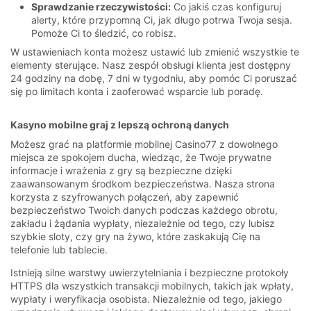
Sprawdzanie rzeczywistości:
Co jakiś czas konfiguruj
alerty, które przypomną Ci, jak długo potrwa Twoja sesja.
Pomoże Ci to śledzić, co robisz.
W ustawieniach konta możesz ustawić lub zmienić wszystkie te
elementy sterujące. Nasz zespół obsługi klienta jest dostępny
24 godziny na dobę, 7 dni w tygodniu, aby pomóc Ci poruszać
się po limitach konta i zaoferować wsparcie lub poradę.
Kasyno mobilne graj z lepszą ochroną danych
Możesz grać na platformie mobilnej Casino77 z dowolnego
miejsca ze spokojem ducha, wiedząc, że Twoje prywatne
informacje i wrażenia z gry są bezpieczne dzięki
zaawansowanym środkom bezpieczeństwa. Nasza strona
korzysta z szyfrowanych połączeń, aby zapewnić
bezpieczeństwo Twoich danych podczas każdego obrotu,
zakładu i żądania wypłaty, niezależnie od tego, czy lubisz
szybkie sloty, czy gry na żywo, które zaskakują Cię na
telefonie lub tablecie.
Istnieją silne warstwy uwierzytelniania i bezpieczne protokoły
HTTPS dla wszystkich transakcji mobilnych, takich jak wpłaty,
wypłaty i weryfikacja osobista. Niezależnie od tego, jakiego