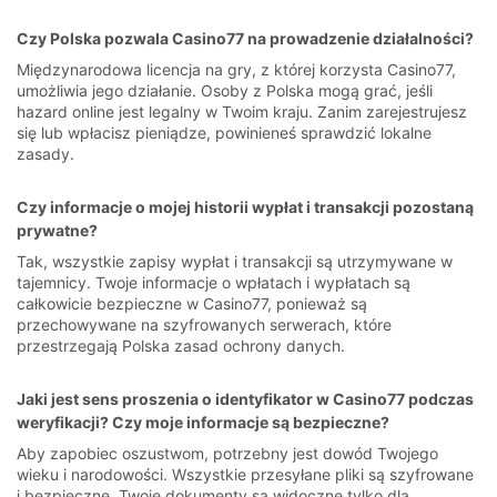
Czy Polska pozwala Casino77 na prowadzenie działalności?
Międzynarodowa licencja na gry, z której korzysta Casino77,
umożliwia jego działanie. Osoby z Polska mogą grać, jeśli
hazard online jest legalny w Twoim kraju. Zanim zarejestrujesz
się lub wpłacisz pieniądze, powinieneś sprawdzić lokalne
zasady.
Czy informacje o mojej historii wypłat i transakcji pozostaną
prywatne?
Tak, wszystkie zapisy wypłat i transakcji są utrzymywane w
tajemnicy. Twoje informacje o wpłatach i wypłatach są
całkowicie bezpieczne w Casino77, ponieważ są
przechowywane na szyfrowanych serwerach, które
przestrzegają Polska zasad ochrony danych.
Jaki jest sens proszenia o identyfikator w Casino77 podczas
weryfikacji? Czy moje informacje są bezpieczne?
Aby zapobiec oszustwom, potrzebny jest dowód Twojego
wieku i narodowości. Wszystkie przesyłane pliki są szyfrowane
i bezpieczne. Twoje dokumenty są widoczne tylko dla